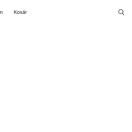
m
Kosár