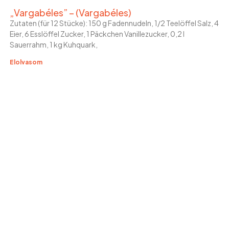
„Vargabéles” – (Vargabéles)
Zutaten (für 12 Stücke): 150 g Fadennudeln, 1/2 Teelöffel Salz, 4
Eier, 6 Esslöffel Zucker, 1 Päckchen Vanillezucker, 0,2 l
Sauerrahm, 1 kg Kuhquark,
Elolvasom