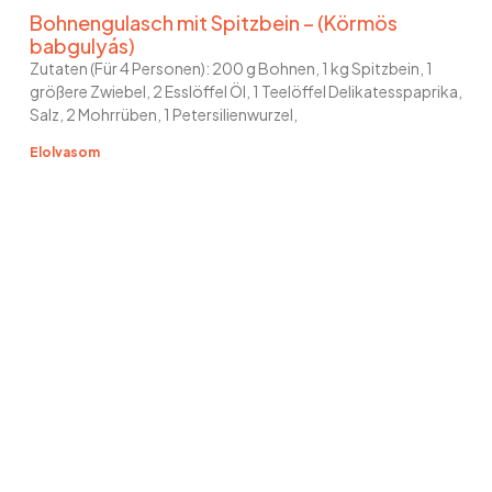
Bohnengulasch mit Spitzbein – (Körmös
babgulyás)
Zutaten (Für 4 Personen): 200 g Bohnen, 1 kg Spitzbein, 1
größere Zwiebel, 2 Esslöffel Öl, 1 Teelöffel Delikatesspaprika,
Salz, 2 Mohrrüben, 1 Petersilienwurzel,
Elolvasom