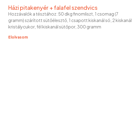
Házi pitakenyér + falafel szendvics
Hozzávalók a tésztához: 50 dkg finomliszt, 1 csomag (7
gramm) szárított sütőélesztő, 1 csapott kiskanál só, 2 kiskanál
kristálycukor, fél kiskanál sütőpor, 300 gramm
Elolvasom