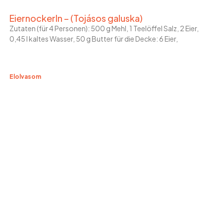
Eiernockerln – (Tojásos galuska)
Zutaten (für 4 Personen): 500 g Mehl, 1 Teelöffel Salz, 2 Eier,
0,45 l kaltes Wasser, 50 g Butter für die Decke: 6 Eier,
Elolvasom