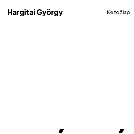
Hargitai György
Hargitai György
Kezdőlap