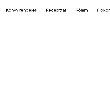
Könyv rendelés
Recepttár
Rólam
Fióko