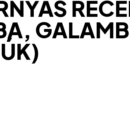
RNYAS RECE
IBA, GALAMB
ÚK)