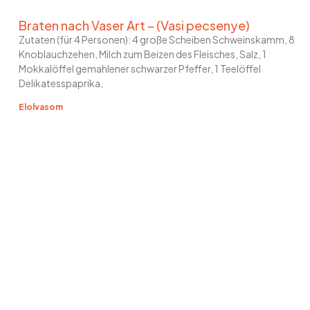
Braten nach Vaser Art – (Vasi pecsenye)
Zutaten (für 4 Personen): 4 große Scheiben Schweinskamm, 8
Knoblauchzehen, Milch zum Beizen des Fleisches, Salz, 1
Mokkalöffel gemahlener schwarzer Pfeffer, 1 Teelöffel
Delikatesspaprika,
Elolvasom