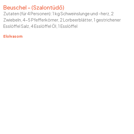
Beuschel – (Szalontüdő)
Zutaten (für 4 Personen): 1 kg Schweinslunge und –herz, 2
Zwiebeln, 4-5 Pfefferkörner, 2 Lorbeerblätter, 1 gestrichener
Esslöffel Salz, 4 Esslöffel Öl, 1 Esslöffel
Elolvasom