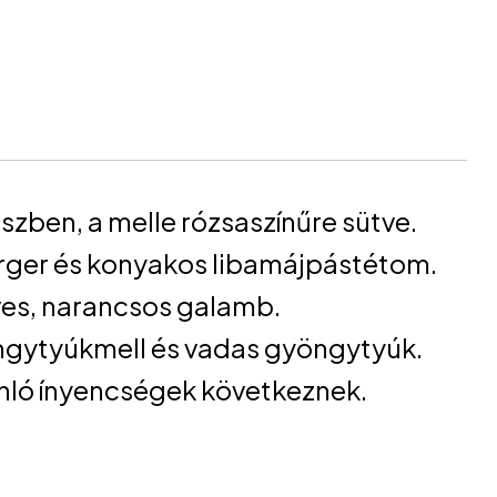
ben, a melle rózsaszínűre sütve.
rger és konyakos libamájpástétom.
ves, narancsos galamb.
gytyúkmell és vadas gyöngytyúk.
onló ínyencségek következnek.