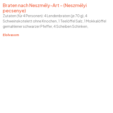
Braten nach Neszmély-Art – (Neszmélyi
pecsenye)
Zutaten (für 4 Personen): 4 Lendenbraten (je 70 g), 4
Schweinskotelett ohne Knochen, 1 Teelöffel Salz, 1 Mokkalöffel
gemahlener schwarzer Pfeffer, 4 Scheiben Schinken,
Elolvasom