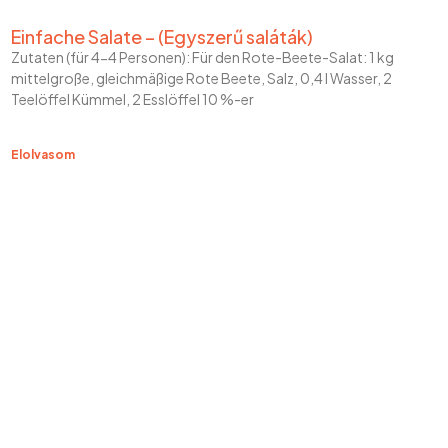
Einfache Salate – (Egyszerű saláták)
Zutaten (für 4-4 Personen): Für den Rote-Beete-Salat: 1 kg
mittelgroße, gleichmäßige Rote Beete, Salz, 0,4 l Wasser, 2
Teelöffel Kümmel, 2 Esslöffel 10 %-er
Elolvasom