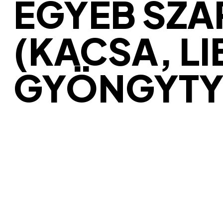
EGYÉB SZÁ
(KACSA, L
GYÖNGYTY