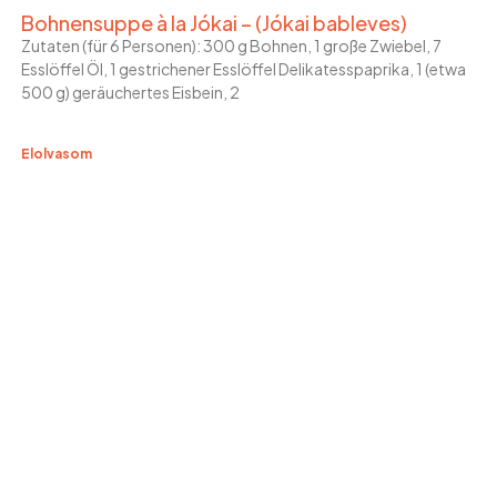
Bohnensuppe à la Jókai – (Jókai bableves)
Zutaten (für 6 Personen): 300 g Bohnen, 1 große Zwiebel, 7
Esslöffel Öl, 1 gestrichener Esslöffel Delikatesspaprika, 1 (etwa
500 g) geräuchertes Eisbein, 2
Elolvasom