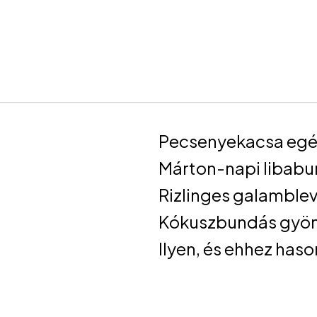
Pecsenyekacsa egész
Márton-napi libabu
Rizlinges galamble
Kókuszbundás gyön
Ilyen, és ehhez has