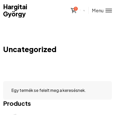
Hargitai
Hargitai
0
Menu
György
György
Uncategorized
Egy termék se felelt meg a keresésnek.
Products