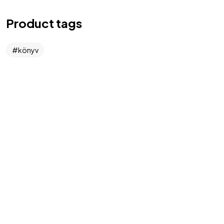
Product tags
könyv
©2024 Hargitai György
SimplePay fizetési tájékoztató
Cookie nyilatkozat
ÁSZF
Elállási nyilatkozat
Adatvédelmi tájékoztató
BeValid.hu