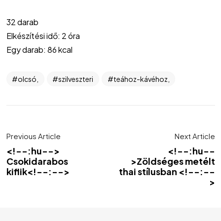
32 darab
Elkészítési idő: 2 óra
Egy darab: 86 kcal
olcsó,
szilveszteri
teához-kávéhoz,
Previous Article
Next Article
<!--:hu-->
<!--:hu--
Csokidarabos
>Zöldséges metélt
kiflik<!--:-->
thai stílusban <!--:--
>