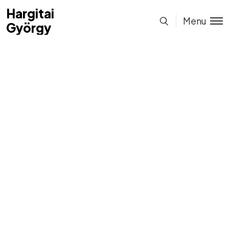
Hargitai
Hargitai
Menu
György
György