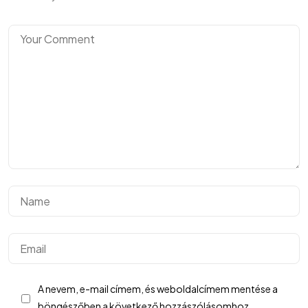
©2024 Hargitai György
A nevem, e-mail címem, és weboldalcímem mentése a
SimplePay fizetési tájékoztató
böngészőben a következő hozzászólásomhoz.