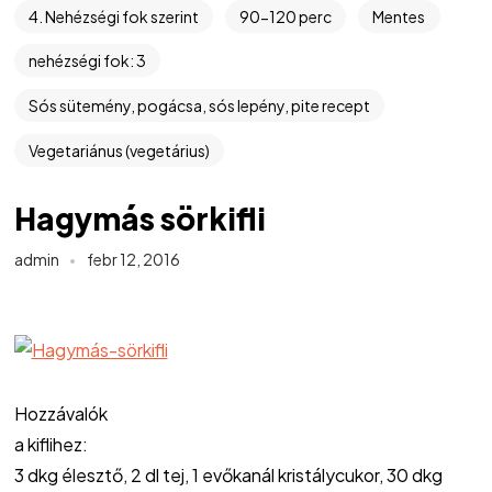
4. Nehézségi fok szerint
90-120 perc
Mentes
nehézségi fok: 3
Sós sütemény, pogácsa, sós lepény, pite recept
Vegetariánus (vegetárius)
Hagymás sörkifli
admin
febr 12, 2016
Hozzávalók
a kiflihez:
3 dkg élesztő, 2 dl tej, 1 evőkanál kristálycukor, 30 dkg