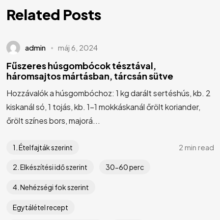
Related Posts
admin
máj 6, 2024
Fűszeres húsgombócok tésztával,
háromsajtos mártásban, tárcsán sütve
Hozzávalók a húsgombóchoz: 1 kg darált sertéshús, kb. 2
kiskanál só, 1 tojás, kb. 1-1 mokkáskanál őrölt koriander,
őrölt színes bors, majorá...
2 min read
1. Ételfajták szerint
2. Elkészítési idő szerint
30-60 perc
4. Nehézségi fok szerint
Egytálétel recept