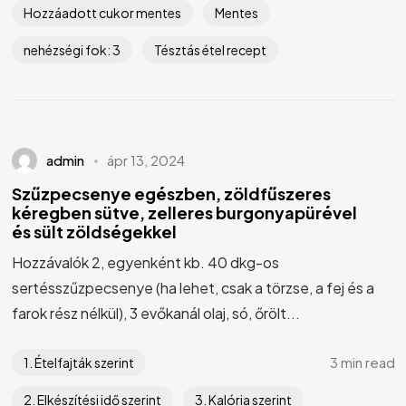
Hozzáadott cukor mentes
Mentes
nehézségi fok: 3
Tésztás étel recept
admin
ápr 13, 2024
Szűzpecsenye egészben, zöldfűszeres
kéregben sütve, zelleres burgonyapürével
és sült zöldségekkel
Hozzávalók 2, egyenként kb. 40 dkg-os
sertésszűzpecsenye (ha lehet, csak a törzse, a fej és a
farok rész nélkül), 3 evőkanál olaj, só, őrölt...
3 min read
1. Ételfajták szerint
2. Elkészítési idő szerint
3. Kalória szerint