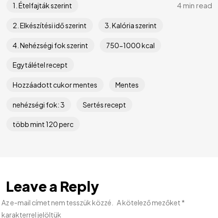
4 min read
1. Ételfajták szerint
2. Elkészítési idő szerint
3. Kalória szerint
4. Nehézségi fok szerint
750-1000 kcal
Egytálétel recept
Hozzáadott cukor mentes
Mentes
nehézségi fok: 3
Sertés recept
több mint 120 perc
Leave a Reply
Az e-mail címet nem tesszük közzé.
A kötelező mezőket
*
karakterrel jelöltük