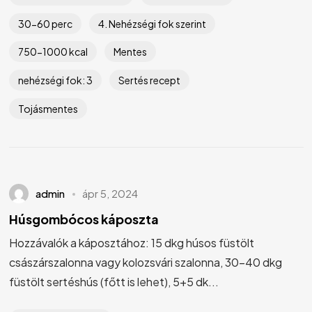
30-60 perc
4. Nehézségi fok szerint
750-1000 kcal
Mentes
nehézségi fok: 3
Sertés recept
Tojásmentes
admin
ápr 5, 2024
Húsgombócos káposzta
Hozzávalók a káposztához: 15 dkg húsos füstölt
császárszalonna vagy kolozsvári szalonna, 30-40 dkg
füstölt sertéshús (főtt is lehet), 5+5 dk...