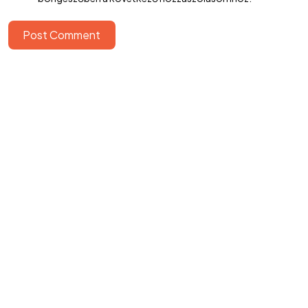
Cookie nyilatkozat
ÁSZF
Elállási nyilatkozat
Post Comment
Adatvédelmi tájékoztató
BeValid.hu