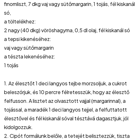
finomliszt, 7 dkg vaj vagy sütőmargarin, 1 tojás, fél kiskanál
só,
a töltelékhez:
2 nagy (40 dkg) vöröshagyma, 0,5 dl olaj, fél kiskanál só
a tepsi kikenéséhez:
vaj vagy sütőmargarin
a tészta lekenéséhez:
1 tojás
1. Az élesztőt 1 deci langyos tejbe morzsoljuk, a cukrot
beleszórjuk, és 10 percre félretesszük, hogy az élesztő
felfusson. A lisztet az olvasztott vajjal (margarinnal), a
tojással, a maradék 1 deci langyos tejjel, a felfuttatott
élesztővel és fél kiskanál sóval tésztává dagasztjuk, jól
kidolgozzuk.
2. Cipót formálunk belőle, a tetejét belisztezzük, tiszta