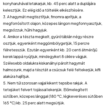
konyharuhával letakarjuk, kb. 45 perc alatt a duplájára
kelesztjük. Ez elég idő a töltelék elkészítésére.
3. A hagymát megtisztítjuk, finomra aprítjuk, a
megforrósított olajon, közepes lángon megfonnyasztjuk,
megsózzuk, hűlni hagyjuk.
4. Amikor a tészta megkelt, gyúrótáblán négy részre
osztjuk, egyenként meggömbölygetjük, 15 percre
félretesszük. Ezután egyenként kb. 20 centi átmérőjű
kerek lappá nyújtjuk, mindegyiket 8 cikkre vágjuk.
Szélesebb oldalukra kiskanálnyi párolt hagymát
halmozunk, majd a tésztát a csúcsuk felé feltekerjük, kifli
alakúra hajlítjuk.
5. Nem túl szorosan vajjal kikent tepsibe rakjuk. A
tetejüket felvert tojással lekenjük. Előmelegített
sütőben, közepes lánggal (180 °C, légkeveréses sütőben
165 °C) kb. 25 perc alatt megsütjük.