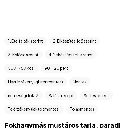
1. Ételfajták szerint
2. Elkészítési idő szerint
3. Kalória szerint
4. Nehézségi fok szerint
500-750 kcal
90-120 perc
Lisztérzékeny (gluténmentes)
Mentes
nehézségi fok: 3
Saláta recept
Sertés recept
Tejérzékeny (laktózmentes)
Tojásmentes
Fokhagymás mustáros tarja, paradi