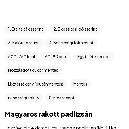
1. Ételfajták szerint
2. Elkészítési idő szerint
3. Kalória szerint
4. Nehézségi fok szerint
500-750 kcal
60-90 perc
Egytálétel recept
Hozzáadott cukor mentes
Lisztérzékeny (gluténmentes)
Mentes
nehézségi fok: 3
Sertés recept
Magyaros rakott padlizsán
Hozzávalók: 4 darab kicsi, zsenge padlizsán (kb. 1,1 kg),