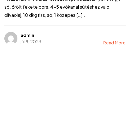
só, őrölt fekete bors, 4-5 evőkanál sütéshez való
olívaolaj, 10 dkg rizs, só, 1 közepes […]...
admin
júl 8, 2023
Read More