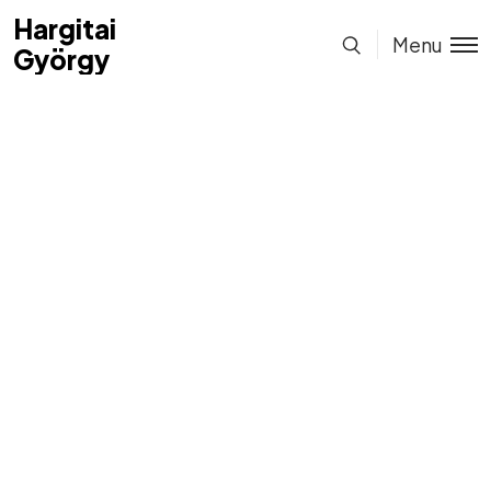
Hargitai
Hargitai
Menu
György
György