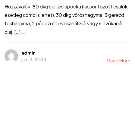
Hozzávalók: 80 dkg sertéslapocka (kicsontozott csülök,
esetleg comb is lehet), 30 dkg vöröshagyma, 3 gerezd
fokhagyma, 2 púpozott evőkanál zsír vagy 6 evőkanál
olaj, […]...
admin
jan 13, 2024
Read More