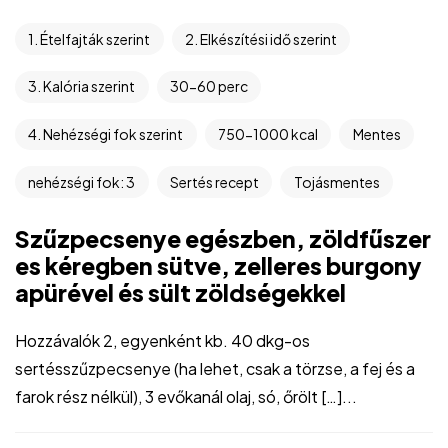
1. Ételfajták szerint
2. Elkészítési idő szerint
3. Kalória szerint
30-60 perc
4. Nehézségi fok szerint
750-1000 kcal
Mentes
nehézségi fok: 3
Sertés recept
Tojásmentes
Szűzpecsenye egészben, zöldfűszer
es kéregben sütve, zelleres burgony
apürével és sült zöldségekkel
Hozzávalók 2, egyenként kb. 40 dkg-os
sertésszűzpecsenye (ha lehet, csak a törzse, a fej és a
farok rész nélkül), 3 evőkanál olaj, só, őrölt […]...