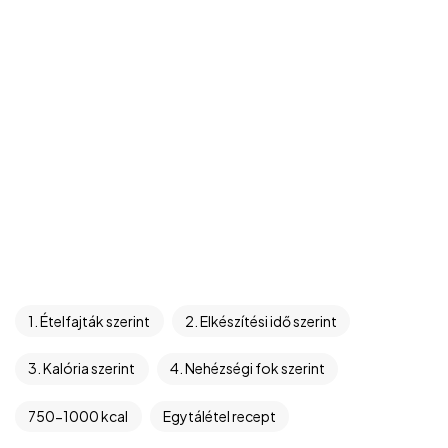
1. Ételfajták szerint
2. Elkészítési idő szerint
3. Kalória szerint
4. Nehézségi fok szerint
750-1000 kcal
Egytálétel recept