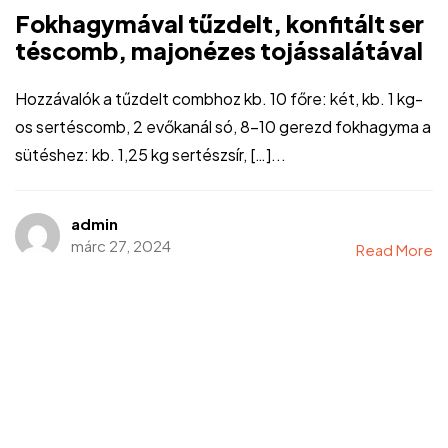
Fokhagymával tűzdelt, konfitált ser
téscomb, majonézes tojássalátával
Hozzávalók a tűzdelt combhoz kb. 10 főre: két, kb. 1 kg-
os sertéscomb, 2 evőkanál só, 8-10 gerezd fokhagyma a
sütéshez: kb. 1,25 kg sertészsír, […]...
admin
márc 27, 2024
Read More