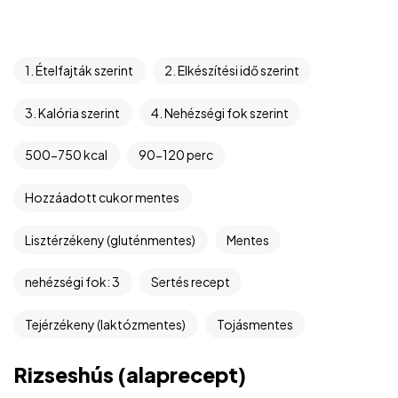
1. Ételfajták szerint
2. Elkészítési idő szerint
3. Kalória szerint
4. Nehézségi fok szerint
500-750 kcal
90-120 perc
Hozzáadott cukor mentes
Lisztérzékeny (gluténmentes)
Mentes
nehézségi fok: 3
Sertés recept
Tejérzékeny (laktózmentes)
Tojásmentes
Rizseshús (alaprecept)