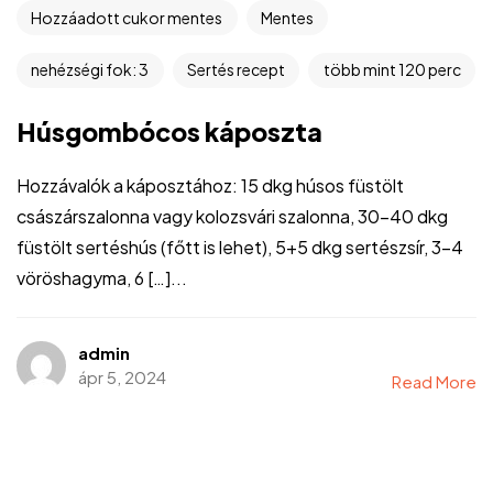
Hozzáadott cukor mentes
Mentes
nehézségi fok: 3
Sertés recept
több mint 120 perc
Húsgombócos káposzta
Hozzávalók a káposztához: 15 dkg húsos füstölt
császárszalonna vagy kolozsvári szalonna, 30-40 dkg
füstölt sertéshús (főtt is lehet), 5+5 dkg sertészsír, 3-4
vöröshagyma, 6 […]...
admin
ápr 5, 2024
Read More