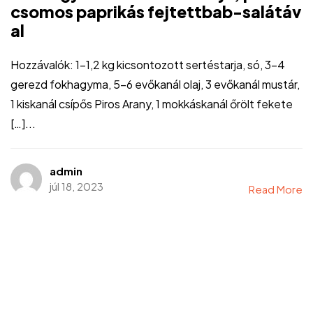
csomos paprikás fejtettbab-salátáv
al
Hozzávalók: 1-1,2 kg kicsontozott sertéstarja, só, 3-4
gerezd fokhagyma, 5-6 evőkanál olaj, 3 evőkanál mustár,
1 kiskanál csípős Piros Arany, 1 mokkáskanál őrölt fekete
[…]...
admin
júl 18, 2023
Read More