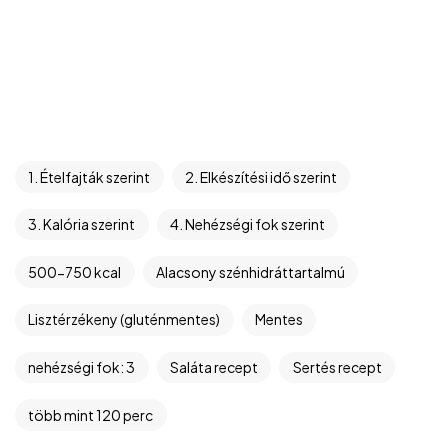
1. Ételfajták szerint
2. Elkészítési idő szerint
3. Kalória szerint
4. Nehézségi fok szerint
500-750 kcal
Alacsony szénhidráttartalmú
Lisztérzékeny (gluténmentes)
Mentes
nehézségi fok: 3
Saláta recept
Sertés recept
több mint 120 perc