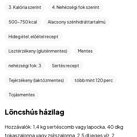
3. Kalória szerint
4. Nehézségi fok szerint
500-750 kcal
Alacsony szénhidráttartalmú
Hideg étel, előétel recept
Lisztérzékeny (gluténmentes)
Mentes
nehézségi fok: 3
Sertés recept
Tejérzékeny (laktózmentes)
több mint 120 perc
©2024 Hargitai György
SimplePay fizetési tájékoztató
Tojásmentes
Cookie nyilatkozat
ÁSZF
Löncshús házilag
Elállási nyilatkozat
Adatvédelmi tájékoztató
BeValid.hu
Hozzávalók: 1,4 kg sertéscomb vagy lapocka, 40 dkg
tokaszalonna vagy zsírszalonna, 2,5 dl jeges víz, 2