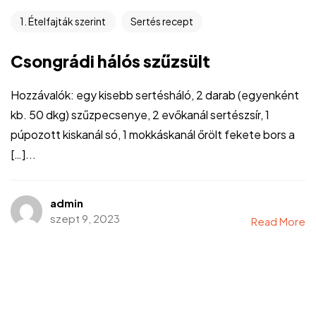
1. Ételfajták szerint
Sertés recept
Csongrádi hálós szűzsült
Hozzávalók: egy kisebb sertésháló, 2 darab (egyenként
kb. 50 dkg) szűzpecsenye, 2 evőkanál sertészsír, 1
púpozott kiskanál só, 1 mokkáskanál őrölt fekete bors a
[…]...
admin
szept 9, 2023
Read More