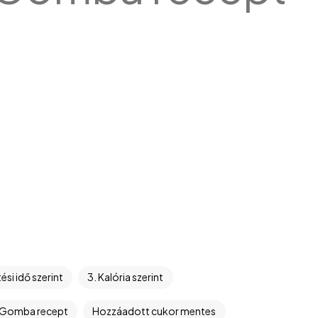
tési idő szerint
3. Kalória szerint
Gomba recept
Hozzáadott cukor mentes