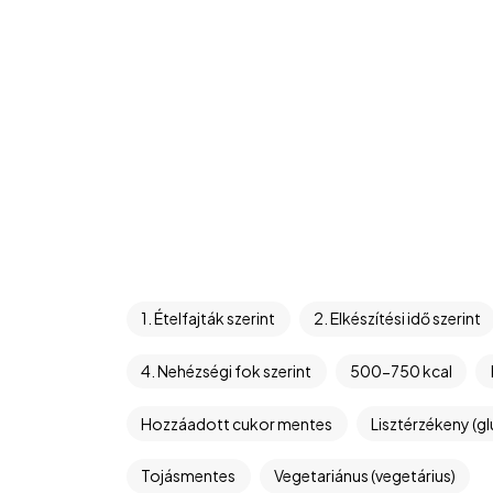
1. Ételfajták szerint
2. Elkészítési idő szerint
4. Nehézségi fok szerint
500-750 kcal
Hozzáadott cukor mentes
Lisztérzékeny (g
Tojásmentes
Vegetariánus (vegetárius)