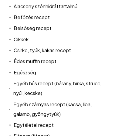
Alacsony szénhidráttartalmú
Befőzés recept
Belsőség recept
Cikkek
Csirke, tyúk, kakas recept
Édes muffin recept
Egészség
Egyéb hús recept (bárány, birka, strucc,
nyúl, kecske)
Egyéb szárnyas recept (kacsa, liba,
galamb, gyöngytyúk)
Egytálétel recept
Fitness (fitnesz)