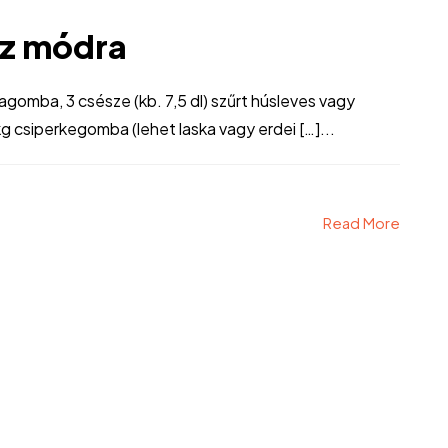
z módra
agomba, 3 csésze (kb. 7,5 dl) szűrt húsleves vagy
g csiperkegomba (lehet laska vagy erdei […]...
Read More