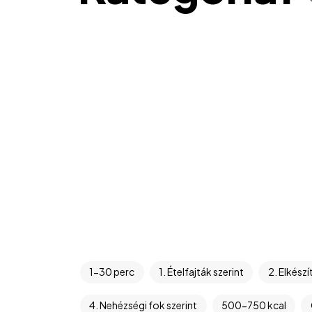
1-30 perc
1. Ételfajták szerint
2. Elkészí
4. Nehézségi fok szerint
500-750 kcal