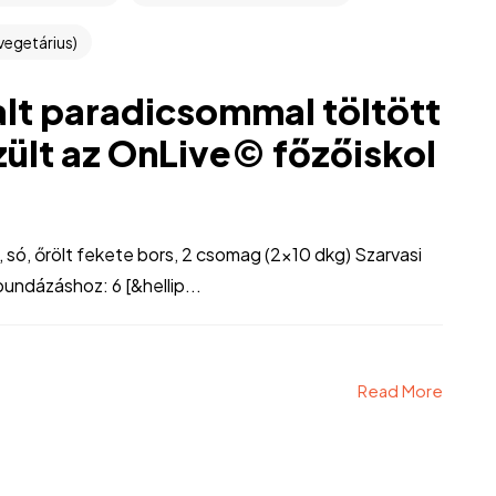
vegetárius)
alt paradicsommal töltött
ült az OnLive© főzőiskol
 só, őrölt fekete bors, 2 csomag (2×10 dkg) Szarvasi
bundázáshoz: 6 [&hellip...
Read More