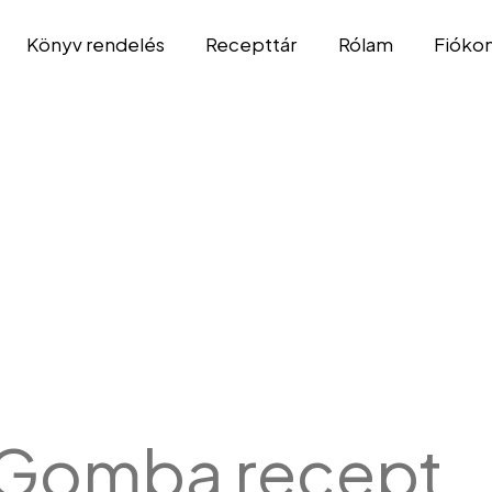
Könyv rendelés
Recepttár
Rólam
Fióko
Gomba recept