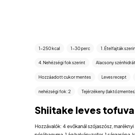
1-250 kcal
1-30 perc
1. Ételfajták szeri
4. Nehézségi fok szerint
Alacsony szénhidrá
Hozzáadott cukor mentes
Leves recept
nehézségi fok: 2
Tejérzékeny (laktózmentes
Shiitake leves tofuva
Hozzávalók: 4 evőkanál szójaszósz, maréknyi s
póréhagyma, 1 ág halványzeller, 1 sárgarépa, k