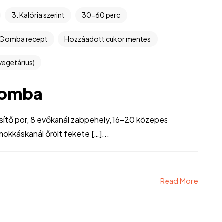
3. Kalória szerint
30-60 perc
Gomba recept
Hozzáadott cukor mentes
vegetárius)
gomba
zesítő por, 8 evőkanál zabpehely, 16-20 közepes
mokkáskanál őrölt fekete […]...
Read More