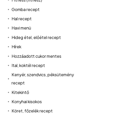
Gomba recept
Hal recept
Havi menü
Hideg étel, előétel recept
Hírek
Hozzáadott cukor mentes
Ital, koktél recept
Kenyér, szendvics, péksütemény
recept
Kitekintő
Konyhai kisokos
Köret, főzelék recept