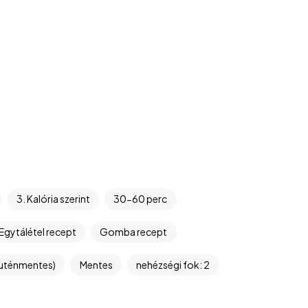
3. Kalória szerint
30-60 perc
Egytálétel recept
Gomba recept
luténmentes)
Mentes
nehézségi fok: 2