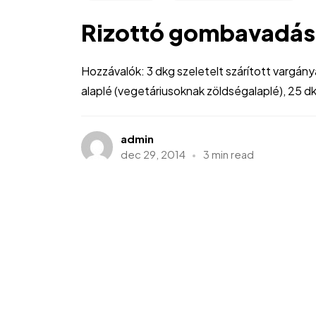
Rizottó gombavadás
Hozzávalók: 3 dkg szeletelt szárított vargány
alaplé (vegetáriusoknak zöldségalaplé), 25 dk
admin
dec 29, 2014
3 min read