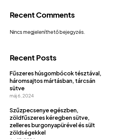
Recent Comments
Nincs megjeleníthető bejegyzés.
Recent Posts
Fűszeres húsgombócok tésztával,
háromsajtos mártásban, tárcsán
sütve
máj 6, 2024
Szűzpecsenye egészben,
zöldfűszeres kéregben sütve,
zelleres burgonyapürével és sült
zöldségekkel