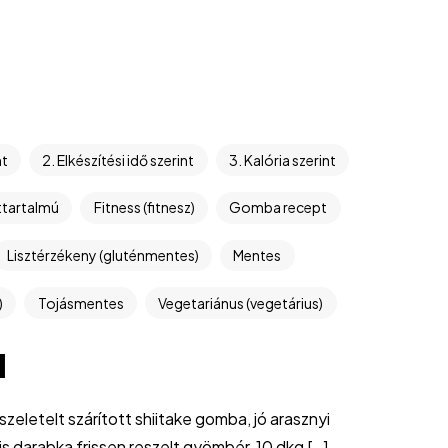
nt
2. Elkészítési idő szerint
3. Kalória szerint
ttartalmú
Fitness (fitnesz)
Gomba recept
Lisztérzékeny (gluténmentes)
Mentes
)
Tojásmentes
Vegetariánus (vegetárius)
l
zeletelt szárított shiitake gomba, jó arasznyi
is darabka frissen reszelt gyömbér, 10 dkg […]...