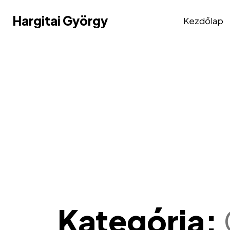
Hargitai György
Hargitai György
Kezdőlap
Kategória: