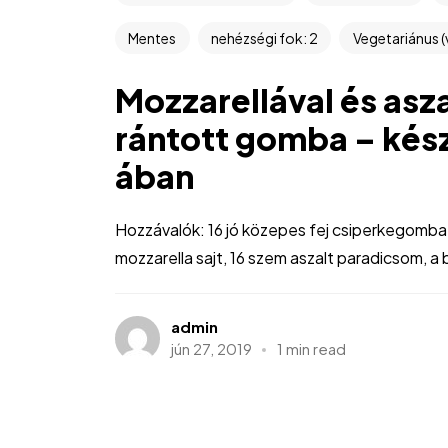
Mentes
nehézségi fok: 2
Vegetariánus (
Mozzarellával és asz
rántott gomba – kész
ában
Hozzávalók: 16 jó közepes fej csiperkegomba,
mozzarella sajt, 16 szem aszalt paradicsom, a 
admin
jún 27, 2019
1 min read