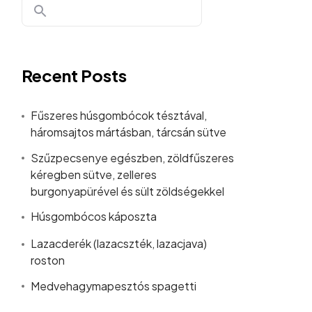
Recent Posts
Fűszeres húsgombócok tésztával,
háromsajtos mártásban, tárcsán sütve
Szűzpecsenye egészben, zöldfűszeres
kéregben sütve, zelleres
burgonyapürével és sült zöldségekkel
Húsgombócos káposzta
Lazacderék (lazacszték, lazacjava)
roston
Medvehagymapesztós spagetti