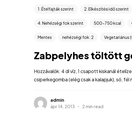
1. Ételfajták szerint
2. Elkészítési idő szerint
4. Nehézségi fok szerint
500-750 kcal
Mentes
nehézségi fok: 2
Vegetariánus (
Zabpelyhes töltött 
Hozzávalók: 4 dl víz, 1 csapott kiskanál ételí
csiperkegomba (elég csak a kalapjuk), só, fél 
admin
ápr 14, 2013
2 min read