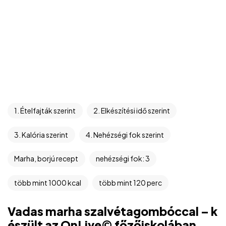
1. Ételfajták szerint
2. Elkészítési idő szerint
3. Kalória szerint
4. Nehézségi fok szerint
Marha, borjú recept
nehézségi fok: 3
több mint 1000 kcal
több mint 120 perc
Vadas marha szalvétagombóccal – k
észült az OnLive© főzőiskolában