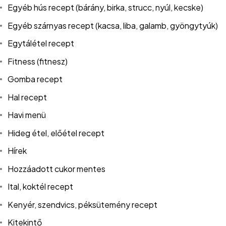
Egyéb hús recept (bárány, birka, strucc, nyúl, kecske)
Egyéb szárnyas recept (kacsa, liba, galamb, gyöngytyúk)
Egytálétel recept
Fitness (fitnesz)
Gomba recept
Hal recept
Havi menü
Hideg étel, előétel recept
Hírek
Hozzáadott cukor mentes
Ital, koktél recept
Kenyér, szendvics, péksütemény recept
Kitekintő