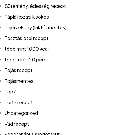
Sütemény, édesség recept
Táplálkozási kisokos
Tejérzékeny (laktózmentes)
Tésztás étel recept
több mint 1000 kcal
több mint 120 perc
Tojás recept
Tojásmentes
Top7
Torta recept
Uncategorized
Vad recept
Vegetariánus (vegetárius)