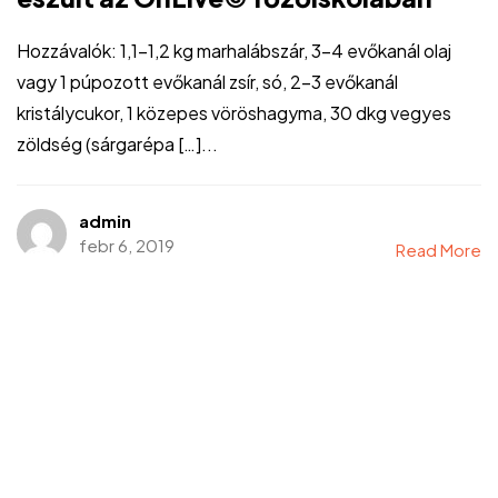
Hozzávalók: 1,1-1,2 kg marhalábszár, 3-4 evőkanál olaj
vagy 1 púpozott evőkanál zsír, só, 2-3 evőkanál
kristálycukor, 1 közepes vöröshagyma, 30 dkg vegyes
zöldség (sárgarépa […]...
admin
febr 6, 2019
Read More