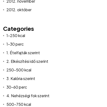
2012. november
2012. október
Categories
1-250 kcal
1-30 perc
1. Ételfajták szerint
2. Elkészítési idő szerint
©2024 Hargitai György
250-500 kcal
SimplePay fizetési tájékoztató
Cookie nyilatkozat
3. Kalória szerint
ÁSZF
30-60 perc
Elállási nyilatkozat
Adatvédelmi tájékoztató
4. Nehézségi fok szerint
BeValid.hu
500-750 kcal