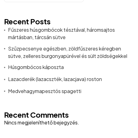
Recent Posts
Fűszeres húsgombócok tésztával, háromsajtos
mártásban, tárcsán sütve
Szűzpecsenye egészben, zöldfűszeres kéregben
sütve, zelleres burgonyapürével és sült zöldségekkel
Húsgombócos káposzta
Lazacderék (lazacszték, lazacjava) roston
Medvehagymapesztós spagetti
Recent Comments
Nincs megjeleníthető bejegyzés.