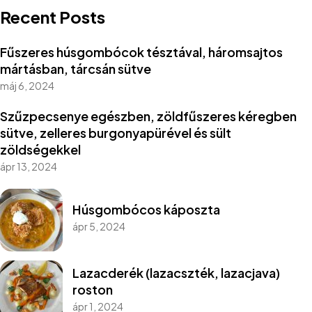
Recent Posts
Fűszeres húsgombócok tésztával, háromsajtos
mártásban, tárcsán sütve
máj 6, 2024
Szűzpecsenye egészben, zöldfűszeres kéregben
sütve, zelleres burgonyapürével és sült
zöldségekkel
ápr 13, 2024
Húsgombócos káposzta
ápr 5, 2024
Lazacderék (lazacszték, lazacjava)
roston
ápr 1, 2024