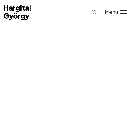
Hargitai
Hargitai
Menu
György
György