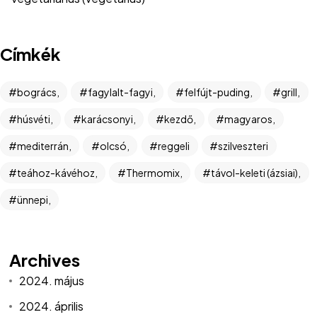
Címkék
bogrács,
fagylalt-fagyi,
felfújt-puding,
grill,
húsvéti,
karácsonyi,
kezdő,
magyaros,
mediterrán,
olcsó,
reggeli
szilveszteri
teához-kávéhoz,
Thermomix,
távol-keleti (ázsiai),
ünnepi,
Archives
2024. május
2024. április