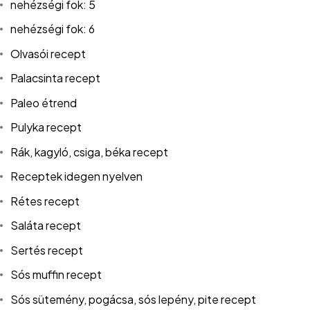
nehézségi fok: 5
nehézségi fok: 6
Olvasói recept
Palacsinta recept
Paleo étrend
Pulyka recept
Rák, kagyló, csiga, béka recept
Receptek idegen nyelven
Rétes recept
Saláta recept
Sertés recept
Sós muffin recept
Sós sütemény, pogácsa, sós lepény, pite recept