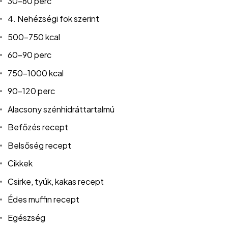
30-60 perc
4. Nehézségi fok szerint
500-750 kcal
60-90 perc
750-1000 kcal
90-120 perc
Alacsony szénhidráttartalmú
Befőzés recept
Belsőség recept
Cikkek
Csirke, tyúk, kakas recept
Édes muffin recept
Egészség