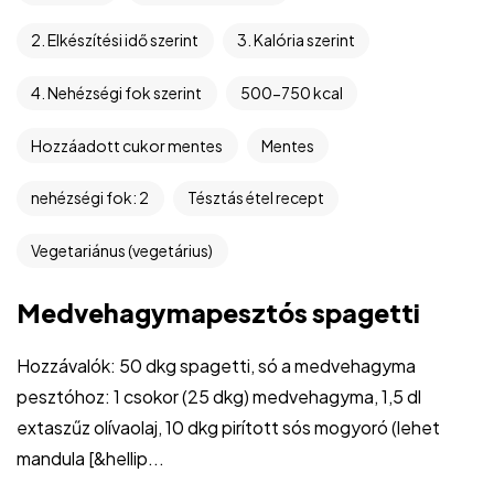
2. Elkészítési idő szerint
3. Kalória szerint
4. Nehézségi fok szerint
500-750 kcal
Hozzáadott cukor mentes
Mentes
nehézségi fok: 2
Tésztás étel recept
Vegetariánus (vegetárius)
Medvehagymapesztós spagetti
Hozzávalók: 50 dkg spagetti, só a medvehagyma
pesztóhoz: 1 csokor (25 dkg) medvehagyma, 1,5 dl
extaszűz olívaolaj, 10 dkg pirított sós mogyoró (lehet
mandula [&hellip...