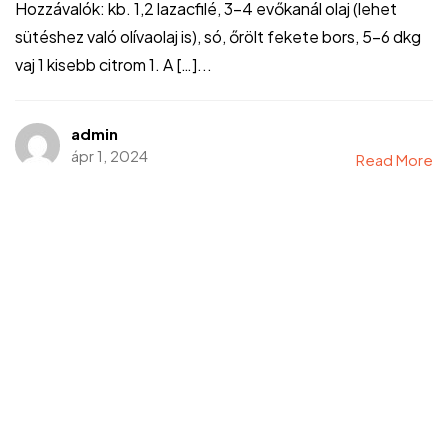
Hozzávalók: kb. 1,2 lazacfilé, 3-4 evőkanál olaj (lehet
sütéshez való olívaolaj is), só, őrölt fekete bors, 5-6 dkg
vaj 1 kisebb citrom 1. A […]...
admin
ápr 1, 2024
Read More