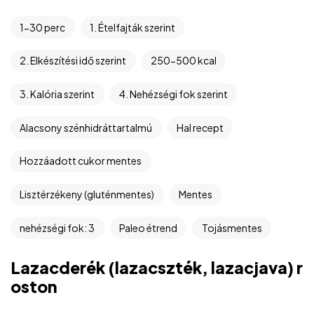
1-30 perc
1. Ételfajták szerint
2. Elkészítési idő szerint
250-500 kcal
3. Kalória szerint
4. Nehézségi fok szerint
Alacsony szénhidráttartalmú
Hal recept
Hozzáadott cukor mentes
Lisztérzékeny (gluténmentes)
Mentes
nehézségi fok: 3
Paleo étrend
Tojásmentes
Lazacderék (lazacszték, lazacjava) r
oston