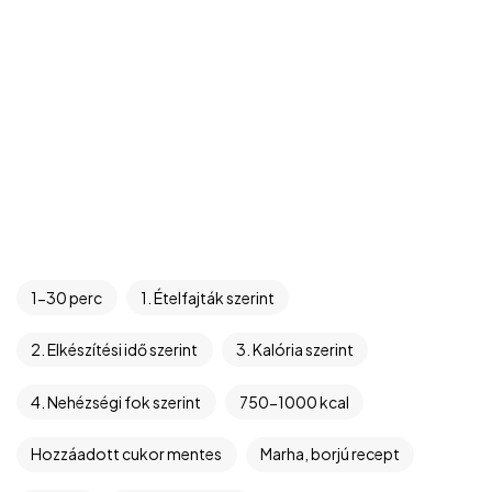
1-30 perc
1. Ételfajták szerint
2. Elkészítési idő szerint
3. Kalória szerint
4. Nehézségi fok szerint
750-1000 kcal
Hozzáadott cukor mentes
Marha, borjú recept