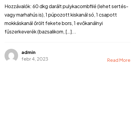
Hozzávalók: 60 dkg darált pulykacombfilé (lehet sertés-
vagy marhahús is), 1 púpozott kiskanál só, 1 csapott
mokkáskanál őrölt fekete bors, 1 evőkanálnyi
fűszerkeverék (bazsalikom, […]...
admin
febr 4, 2023
Read More