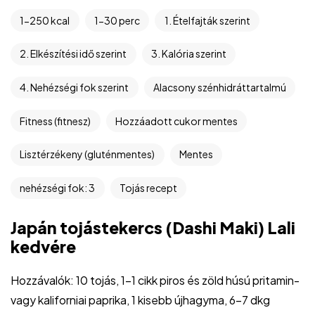
1-250 kcal
1-30 perc
1. Ételfajták szerint
2. Elkészítési idő szerint
3. Kalória szerint
4. Nehézségi fok szerint
Alacsony szénhidráttartalmú
Fitness (fitnesz)
Hozzáadott cukor mentes
Lisztérzékeny (gluténmentes)
Mentes
nehézségi fok: 3
Tojás recept
Japán tojástekercs (Dashi Maki) Lali
kedvére
Hozzávalók: 10 tojás, 1-1 cikk piros és zöld húsú pritamin-
vagy kaliforniai paprika, 1 kisebb újhagyma, 6-7 dkg