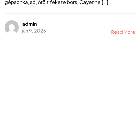
gépsonka, só, őrölt fekete bors, Cayenne […]...
admin
jan 9, 2023
Read More