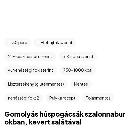
1-30 perc
1. Ételfajták szerint
2. Elkészítési idő szerint
3. Kalória szerint
4. Nehézségi fok szerint
750-1000 kcal
Lisztérzékeny (gluténmentes)
Mentes
nehézségi fok: 2
Pulyka recept
Tojásmentes
Gomolyás húspogácsák szalonnabur
okban, kevert salátával