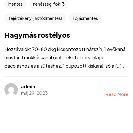
Mentes
nehézségi fok: 3
Tejérzékeny (laktózmentes)
Tojásmentes
Hagymás rostélyos
Hozzávalók: 70-80 dkg kicsontozott hátszín, 1 evőkanál
mustár, 1 mokkáskanál őrölt fekete bors, olaj a
pácoláshoz és a sütéshez, 1 púpozott kiskanál só a […]...
admin
máj 29, 2023
Read More