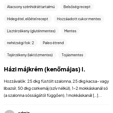
Alacsony szénhidráttartalmú
Belsőség recept
Hideg étel, előétel recept
Hozzáadott cukor mentes
Lisztérzékeny (gluténmentes)
Mentes
nehézségi fok: 2
Paleo étrend
Tejérzékeny (laktózmentes)
Tojásmentes
Házi májkrém (kenőmájas) I.
Hozzávalók: 25 dkg füstölt szalonna, 25 dkg kacsa- vagy
libazsír, 50 dkg csirkemáj (szív nélkül), 1-2 mokkáskanál só
(a szalonna sósságától függően), 1 mokkáskanál […]...
admin