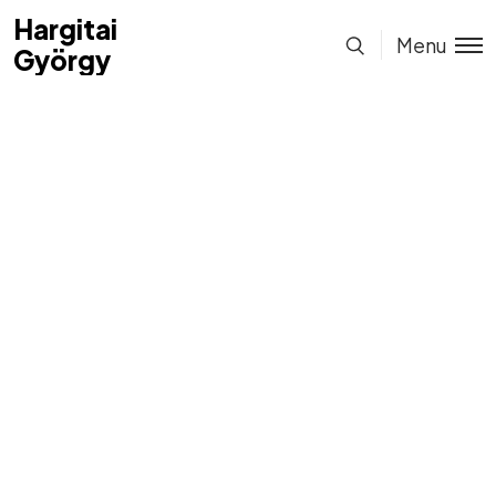
Hargitai
Hargitai
Menu
György
György