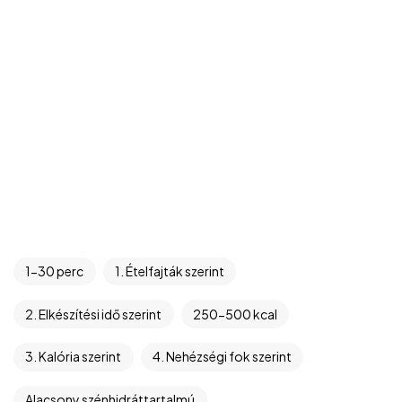
©2024 Hargitai György
SimplePay fizetési tájékoztató
1-30 perc
1. Ételfajták szerint
Cookie nyilatkozat
ÁSZF
2. Elkészítési idő szerint
250-500 kcal
Elállási nyilatkozat
Adatvédelmi tájékoztató
3. Kalória szerint
4. Nehézségi fok szerint
BeValid.hu
Alacsony szénhidráttartalmú