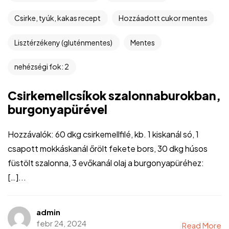
Csirke, tyúk, kakas recept
Hozzáadott cukor mentes
Lisztérzékeny (gluténmentes)
Mentes
nehézségi fok: 2
Csirkemellcsíkok szalonnaburokban,
burgonyapürével
Hozzávalók: 60 dkg csirkemellfilé, kb. 1 kiskanál só, 1
csapott mokkáskanál őrölt fekete bors, 30 dkg húsos
füstölt szalonna, 3 evőkanál olaj a burgonyapüréhez:
[…]...
admin
febr 24, 2024
Read More