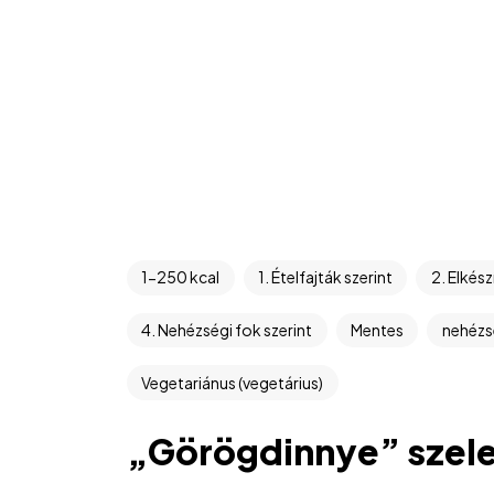
1-250 kcal
1. Ételfajták szerint
2. Elkész
4. Nehézségi fok szerint
Mentes
nehézsé
Vegetariánus (vegetárius)
„Görögdinnye” szel