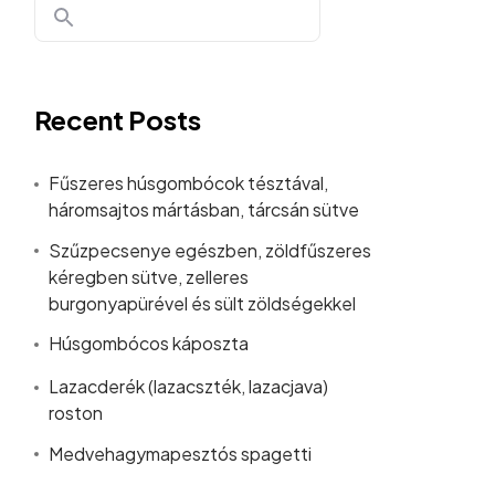
Recent Posts
Fűszeres húsgombócok tésztával,
háromsajtos mártásban, tárcsán sütve
Szűzpecsenye egészben, zöldfűszeres
kéregben sütve, zelleres
burgonyapürével és sült zöldségekkel
Húsgombócos káposzta
Lazacderék (lazacszték, lazacjava)
roston
Medvehagymapesztós spagetti