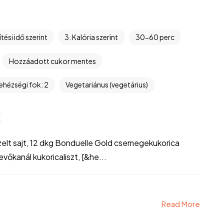
ítési idő szerint
3. Kalória szerint
30-60 perc
Hozzáadott cukor mentes
ehézségi fok: 2
Vegetariánus (vegetárius)
k
zelt sajt, 12 dkg Bonduelle Gold csemegekukorica
 evőkanál kukoricaliszt, [&he...
Read More