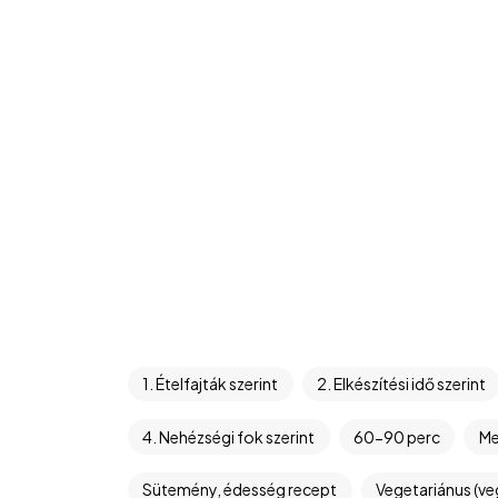
1. Ételfajták szerint
2. Elkészítési idő szerint
4. Nehézségi fok szerint
60-90 perc
Me
Sütemény, édesség recept
Vegetariánus (ve