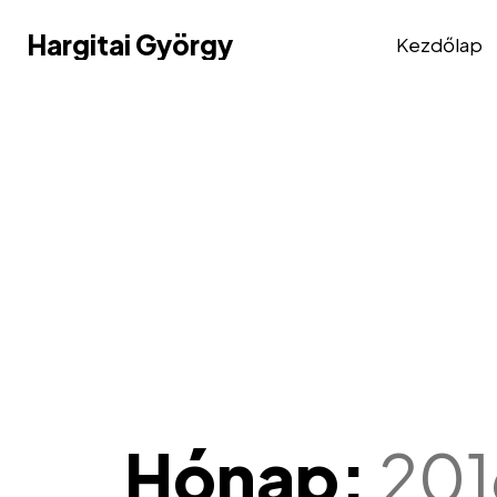
Hargitai György
Hargitai György
Kezdőlap
Hónap:
201