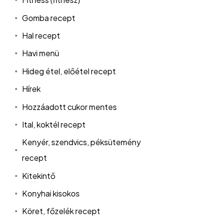
Gomba recept
Hal recept
Havi menü
Hideg étel, előétel recept
Hírek
Hozzáadott cukor mentes
Ital, koktél recept
Kenyér, szendvics, péksütemény
recept
Kitekintő
Konyhai kisokos
Köret, főzelék recept