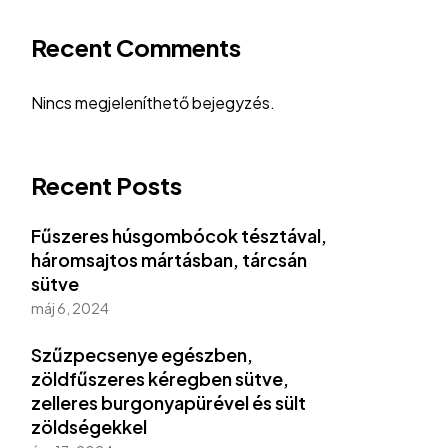
Recent Comments
Nincs megjeleníthető bejegyzés.
Recent Posts
Fűszeres húsgombócok tésztával,
háromsajtos mártásban, tárcsán
sütve
máj 6, 2024
Szűzpecsenye egészben,
zöldfűszeres kéregben sütve,
zelleres burgonyapürével és sült
zöldségekkel