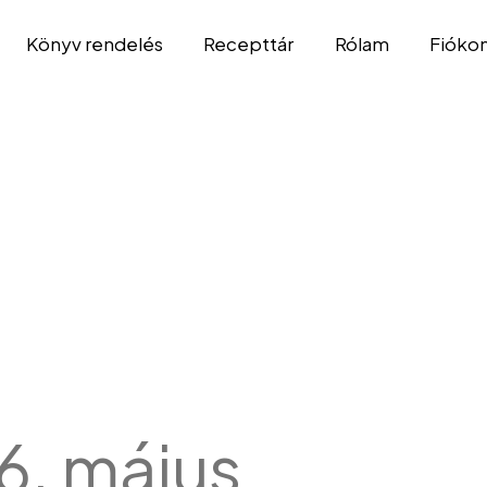
Könyv rendelés
Recepttár
Rólam
Fióko
6. május