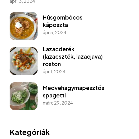
ápr 13, 2024
Húsgombócos
káposzta
ápr 5, 2024
Lazacderék
(lazacszték, lazacjava)
roston
ápr 1, 2024
Medvehagymapesztós
spagetti
márc 29, 2024
Kategóriák