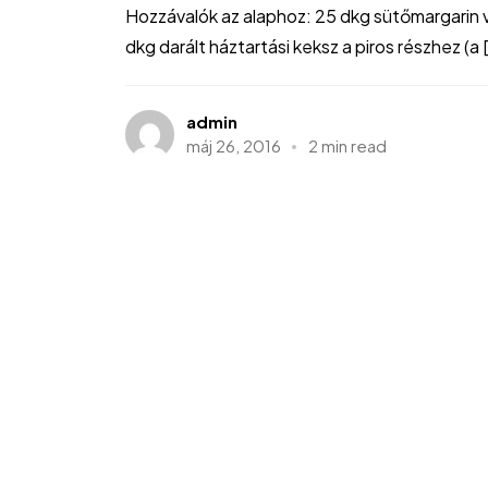
Hozzávalók az alaphoz: 25 dkg sütőmargarin v
dkg darált háztartási keksz a piros részhez (a [
admin
máj 26, 2016
2 min read