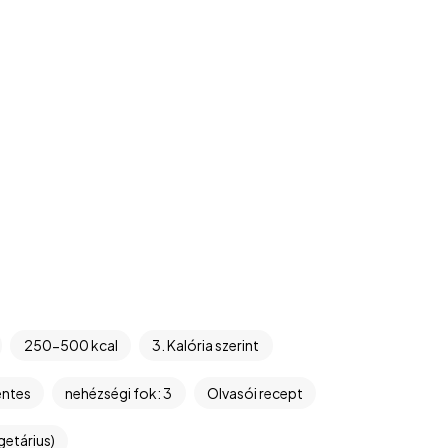
250-500 kcal
3. Kalória szerint
ntes
nehézségi fok: 3
Olvasói recept
getárius)