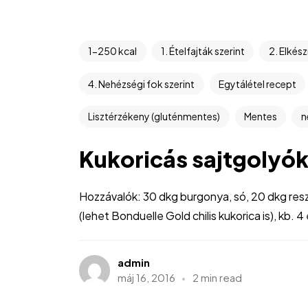
1-250 kcal
1. Ételfajták szerint
2. Elkész
4. Nehézségi fok szerint
Egytálétel recept
Lisztérzékeny (gluténmentes)
Mentes
n
Kukoricás sajtgolyó
Hozzávalók: 30 dkg burgonya, só, 20 dkg res
(lehet Bonduelle Gold chilis kukorica is), kb. 4
admin
máj 16, 2016
2 min read