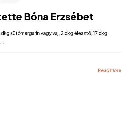
tette Bóna Erzsébet
 dkg sütőmargarin vagy vaj, 2 dkg élesztő, 17 dkg
...
Read More