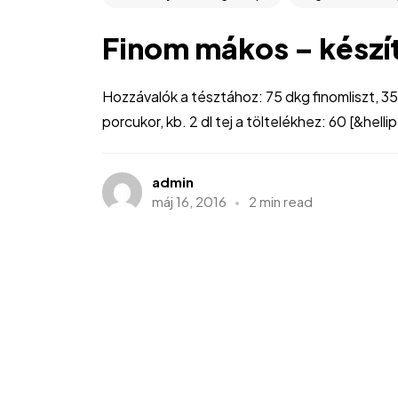
Finom mákos – készí
Hozzávalók a tésztához: 75 dkg finomliszt, 35
porcukor, kb. 2 dl tej a töltelékhez: 60 [&hellip
admin
máj 16, 2016
2 min read