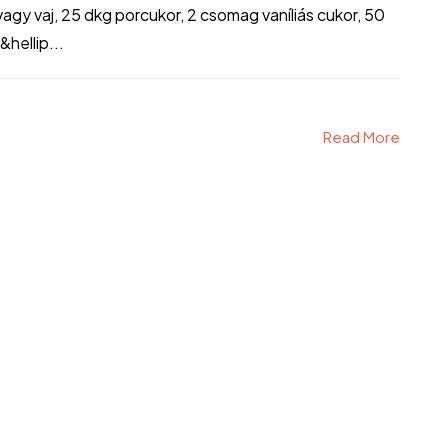
agy vaj, 25 dkg porcukor, 2 csomag vaníliás cukor, 50
&hellip...
Read More