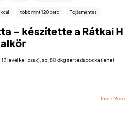
 kcal
több mint 120 perc
Tojásmentes
ta – készítette a Rátkai H
alkör
 12 levél kell csak), só, 80 dkg sertéslapocka (lehet
.
Read More