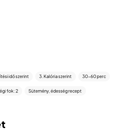
ítési idő szerint
3. Kalória szerint
30-60 perc
gi fok: 2
Sütemény, édesség recept
et