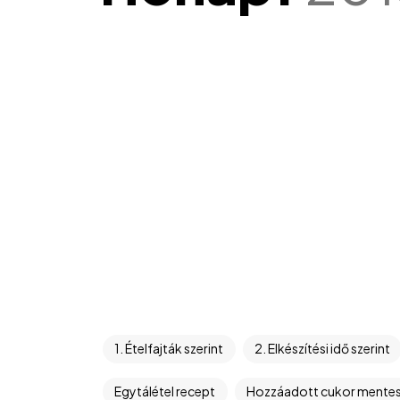
1. Ételfajták szerint
2. Elkészítési idő szerint
Egytálétel recept
Hozzáadott cukor mente