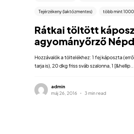
Tejérzékeny (laktózmentes)
több mint 1000
Rátkai töltött káposz
agyományőrző Népd
Hozzávalók a töltelékhez: 1 fej káposzta (erről
tarja is), 20 dkg friss sváb szalonna, 1 [&hellip..
admin
máj 26, 2016
3 min read