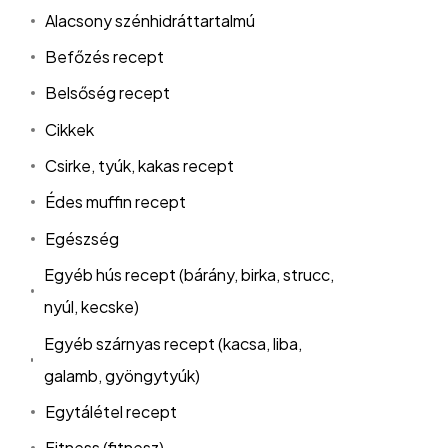
Alacsony szénhidráttartalmú
Befőzés recept
Belsőség recept
Cikkek
Csirke, tyúk, kakas recept
Édes muffin recept
Egészség
Egyéb hús recept (bárány, birka, strucc,
nyúl, kecske)
Egyéb szárnyas recept (kacsa, liba,
galamb, gyöngytyúk)
Egytálétel recept
Fitness (fitnesz)