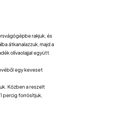
orsvágógépbe rakjuk, és
álba átkanalazzuk, majd a
ék olívaolajjal együtt.
őlevéből egy keveset
uk. Közben a reszelt
 percig forrósítjuk,