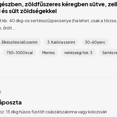
szben, zöldfűszeres kéregben sütve, zel
és sült zöldségekkel
kb. 40 dkg-os sertésszűzpecsenye (ha lehet, csak a törzse, a
, őrölt...
. Elkészítési idő szerint
3. Kalória szerint
30-60 perc
750-1000 kcal
Mentes
nehézségi fok: 3
Sertés r
4
áposzta
z: 15 dkg húsos füstölt császárszalonna vagy kolozsvári