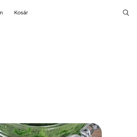
m
Kosár