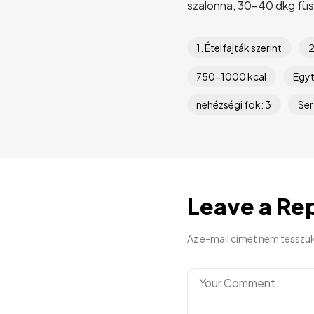
szalonna, 30-40 dkg füstö
1. Ételfajták szerint
2
750-1000 kcal
Egyt
nehézségi fok: 3
Ser
Leave a Re
Az e-mail címet nem tesszü