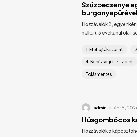
Szűzpecsenye egé
burgonyapürével 
Hozzávalók 2, egyenként 
nélkül), 3 evőkanál olaj, só
1. Ételfajták szerint
2
4. Nehézségi fok szerint
Tojásmentes
admin
ápr 5, 202
Húsgombócos k
Hozzávalók a káposztáho