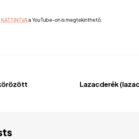
E KATTINTVA
a YouTube-on is megtekinthető.
örözött
Lazacderék (lazac
sts