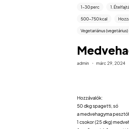
1-30 perc
1. Ételfajt
500-750 kcal
Hozz
Vegetariánus (vegetárius)
Medvehag
admin
márc 29, 2024
Hozzávalók:
50 dkg spagetti, só
a medvehagyma pesztó
1 csokor (25 dkg) medveh