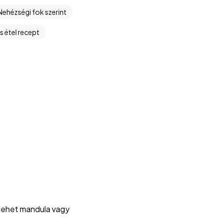
Nehézségi fok szerint
s étel recept
 (lehet mandula vagy