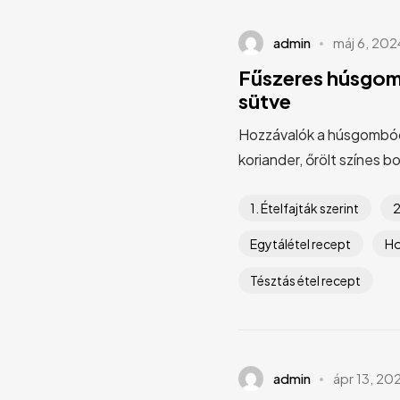
admin
máj 6, 202
Fűszeres húsgom
sütve
Hozzávalók a húsgombóchoz
koriander, őrölt színes bo
1. Ételfajták szerint
2
Egytálétel recept
Ho
Tésztás étel recept
admin
ápr 13, 20