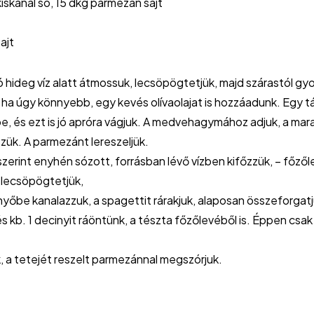
kiskanál só, 15 dkg parmezán sajt
ajt
 hideg víz alatt átmossuk, lecsöpögtetjük, majd szárastól gy
 ha úgy könnyebb, egy kevés olívaolajat is hozzáadunk. Egy t
, és ezt is jó apróra vágjuk. A medvehagymához adjuk, a marad
ük. A parmezánt lereszeljük.
s szerint enyhén sózott, forrásban lévő vízben kifőzzük, – főz
, lecsöpögtetjük,
yőbe kanalazzuk, a spagettit rárakjuk, alaposan összeforgatj
 kb. 1 decinyit ráöntünk, a tészta főzőlevéből is. Éppen csak 1
, a tetejét reszelt parmezánnal megszórjuk.