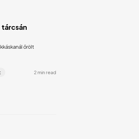
 tárcsán
okkáskanál őrölt
2 min read
t