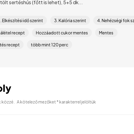
lt sertéshús (főtt is lehet), 5+5 dk...
. Elkészítési idő szerint
3. Kalória szerint
4. Nehézségi fok sz
álétel recept
Hozzáadott cukor mentes
Mentes
tés recept
több mint 120 perc
ply
k közzé.
A kötelező mezőket
*
karakterrel jelöltük