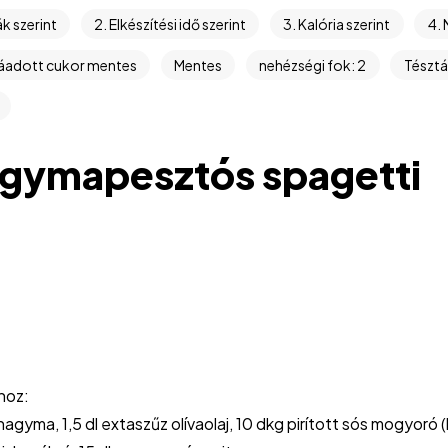
ák szerint
2. Elkészítési idő szerint
3. Kalória szerint
4. 
áadott cukor mentes
Mentes
nehézségi fok: 2
Tésztá
ymapesztós spagetti
hoz:
agyma, 1,5 dl extaszűz olívaolaj, 10 dkg pirított sós mogyoró