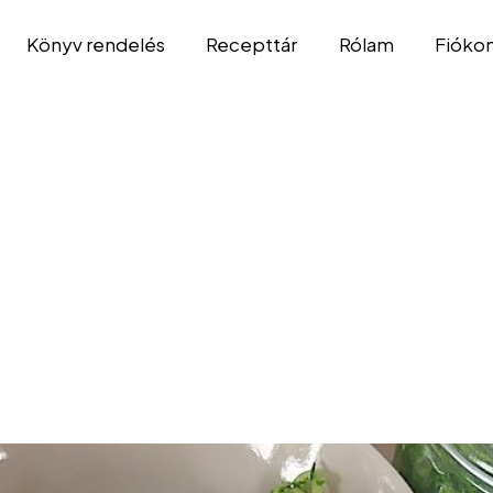
Könyv rendelés
Recepttár
Rólam
Fióko