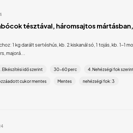
4
bócok tésztával, háromsajtos mártásban,
: 1 kg darált sertéshús, kb. 2 kiskanál só, 1 tojás, kb. 1-1 m
rs, majorá...
. Elkészítési idő szerint
30-60 perc
4. Nehézségi fok szerin
zzáadott cukor mentes
Mentes
nehézségi fok: 3
24