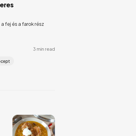
leres
 fej és a farok rész
3 min read
ecept