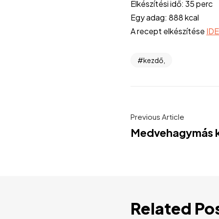
Elkészítési idő: 35 perc
Egy adag: 888 kcal
A recept elkészítése
ID
kezdő,
Previous Article
Medvehagymás k
Related Po