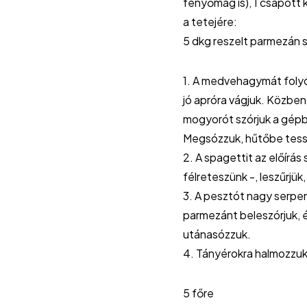
fenyőmag is), 1 csapott 
a tetejére:
5 dkg reszelt parmezán s
1. A medvehagymát folyó
jó apróra vágjuk. Közben
mogyorót szórjuk a gépbe
Megsózzuk, hűtőbe tessz
2. A spagettit az előírá
félreteszünk -, leszűrjük
3. A pesztót nagy serpen
parmezánt beleszórjuk, és
utánasózzuk.
4. Tányérokra halmozzuk
5 főre