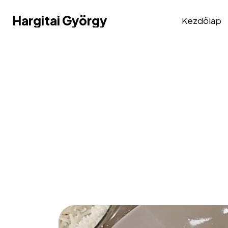
Hargitai György
Hargitai György
Kezdőlap