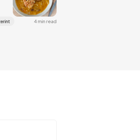
4 min read
erint