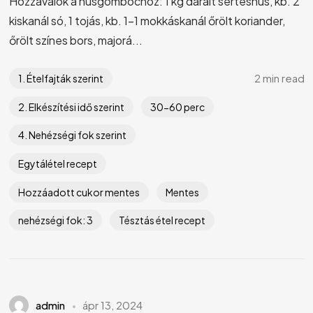
Hozzávalók a húsgombóchoz: 1 kg darált sertéshús, kb. 2
kiskanál só, 1 tojás, kb. 1-1 mokkáskanál őrölt koriander,
őrölt színes bors, majorá...
2 min read
1. Ételfajták szerint
2. Elkészítési idő szerint
30-60 perc
4. Nehézségi fok szerint
Egytálétel recept
Hozzáadott cukor mentes
Mentes
nehézségi fok: 3
Tésztás étel recept
admin
ápr 13, 2024