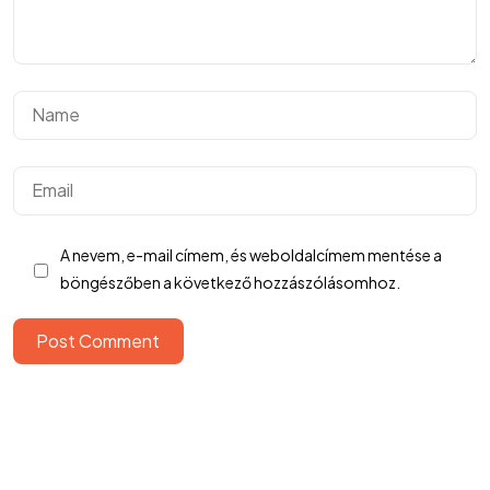
©2024 Hargitai György
SimplePay fizetési tájékoztató
A nevem, e-mail címem, és weboldalcímem mentése a
Cookie nyilatkozat
böngészőben a következő hozzászólásomhoz.
ÁSZF
Elállási nyilatkozat
Post Comment
Adatvédelmi tájékoztató
BeValid.hu