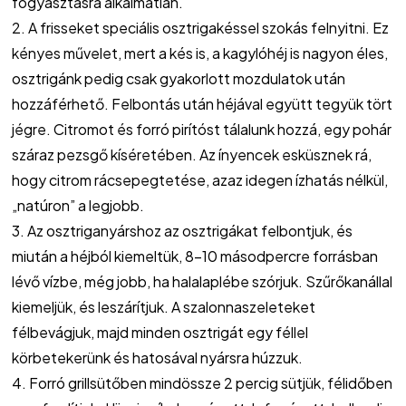
fogyasztásra alkalmatlan.
2. A frisseket speciális osztrigakéssel szokás felnyitni. Ez
kényes művelet, mert a kés is, a kagylóhéj is nagyon éles,
osztrigánk pedig csak gyakorlott mozdulatok után
hozzáférhető. Felbontás után héjával együtt tegyük tört
jégre. Citromot és forró pirítóst tálalunk hozzá, egy pohár
száraz pezsgő kíséretében. Az ínyencek esküsznek rá,
hogy citrom rácsepegtetése, azaz idegen ízhatás nélkül,
„natúron” a legjobb.
3. Az osztriganyárshoz az osztrigákat felbontjuk, és
miután a héjból kiemeltük, 8-10 másodpercre forrásban
lévő vízbe, még jobb, ha halalaplébe szórjuk. Szűrőkanállal
kiemeljük, és leszárítjuk. A szalonnaszeleteket
félbevágjuk, majd minden osztrigát egy féllel
körbetekerünk és hatosával nyársra húzzuk.
4. Forró grillsütőben mindössze 2 percig sütjük, félidőben