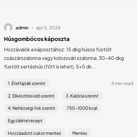
admin
ápr 5, 2024
Húsgombócos káposzta
Hozzávalók a káposztához: 15 dkg húsos füstölt
császárszalonna vagy kolozsvári szalonna, 30-40 dkg
füstölt sertéshús (főtt is lehet), 5+5 dk...
4 min read
1. Ételfajták szerint
2. Elkészítési idő szerint
3. Kalória szerint
4. Nehézségi fok szerint
750-1000 kcal
Egytálétel recept
Hozzáadott cukor mentes
Mentes