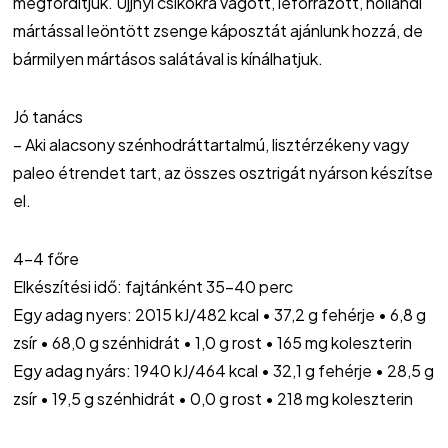
megfordítjuk. Ujjnyi csíkokra vágott, leforrázott, hollandi
mártással leöntött zsenge káposztát ajánlunk hozzá, de
bármilyen mártásos salátával is kínálhatjuk.
Jó tanács
– Aki alacsony szénhodráttartalmú, lisztérzékeny vagy
paleo étrendet tart, az összes osztrigát nyárson készítse
el.
4-4 főre
Elkészítési idő: fajtánként 35-40 perc
Egy adag nyers: 2015 kJ/482 kcal • 37,2 g fehérje • 6,8 g
zsír • 68,0 g szénhidrát • 1,0 g rost • 165 mg koleszterin
Egy adag nyárs: 1940 kJ/464 kcal • 32,1 g fehérje • 28,5 g
zsír • 19,5 g szénhidrát • 0,0 g rost • 218 mg koleszterin