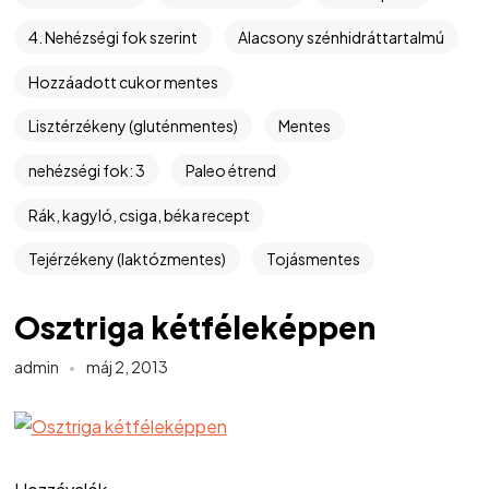
4. Nehézségi fok szerint
Alacsony szénhidráttartalmú
Hozzáadott cukor mentes
Lisztérzékeny (gluténmentes)
Mentes
nehézségi fok: 3
Paleo étrend
Rák, kagyló, csiga, béka recept
Tejérzékeny (laktózmentes)
Tojásmentes
Osztriga kétféleképpen
admin
máj 2, 2013