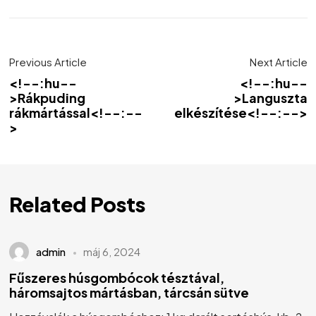
Previous Article
Next Article
<!--:hu--
<!--:hu--
>Rákpuding
>Languszta
rákmártással<!--:--
elkészítése<!--:-->
>
Related Posts
admin
máj 6, 2024
Fűszeres húsgombócok tésztával,
háromsajtos mártásban, tárcsán sütve