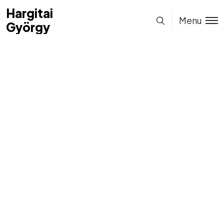
Hargitai
Hargitai
Menu
György
György