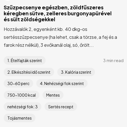
Szűzpecsenye egészben, zöldfűszeres
kéregben sütve, zelleres burgonyapürével
és sült zöldségekkel
Hozzávalók 2, egyenként kb. 40 dkg-os
sertésszűzpecsenye (ha lehet, csak a törzse, a fej és a
farok rész nélkül), 3 evőkanál olaj, só, őrölt...
3 min read
1. Ételfajták szerint
2. Elkészítési idő szerint
3. Kalória szerint
30-60 perc
4. Nehézségi fok szerint
750-1000 kcal
Mentes
nehézségi fok: 3
Sertés recept
Tojásmentes