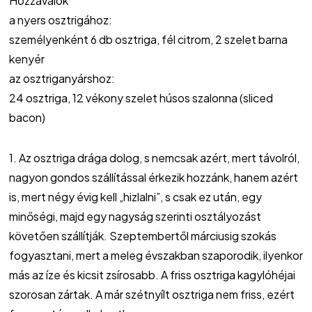
Hozzávalók
a nyers osztrigához:
személyenként 6 db osztriga, fél citrom, 2 szelet barna
kenyér
az osztriganyárshoz:
24 osztriga, 12 vékony szelet húsos szalonna (sliced
bacon)
1. Az osztriga drága dolog, s nemcsak azért, mert távolról,
nagyon gondos szállítással érkezik hozzánk, hanem azért
is, mert négy évig kell „hizlalni”, s csak ez után, egy
minőségi, majd egy nagyság szerinti osztályozást
követően szállítják. Szeptembertől márciusig szokás
fogyasztani, mert a meleg évszakban szaporodik, ilyenkor
más az íze és kicsit zsírosabb. A friss osztriga kagylóhéjai
szorosan zártak. A már szétnyílt osztriga nem friss, ezért