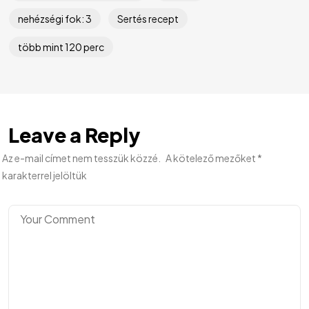
nehézségi fok: 3
Sertés recept
több mint 120 perc
Leave a Reply
Az e-mail címet nem tesszük közzé.
A kötelező mezőket
*
karakterrel jelöltük