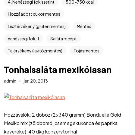
4. Nehézségi fok szerint
500-750 kcal
Hozzáadott cukor mentes
Lisztérzékeny (gluténmentes)
Mentes
nehézségi fok: 1
Saláta recept
Tejérzékeny (laktózmentes)
Tojásmentes
Tonhalsaláta mexikóiasan
admin
jan 20, 2013
Hozzávalók: 2 doboz (2×340 gramm) Bonduelle Gold
Mexiko mix (zöldborsó, csemegekukorica és paprika
keveréke), 40 dkg konzervtonhal