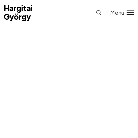
Hargitai
Hargitai
Menu
György
György