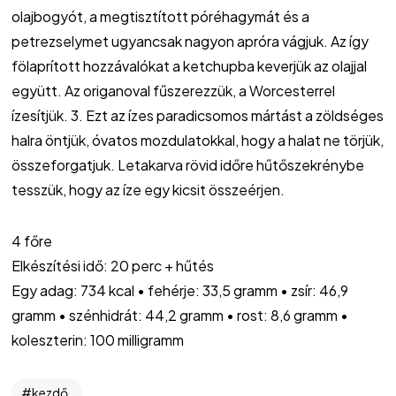
olajbogyót, a megtisztított póréhagymát és a
petrezselymet ugyancsak nagyon apróra vágjuk. Az így
fölaprított hozzávalókat a ketchupba keverjük az olajjal
együtt. Az origanoval fűszerezzük, a Worcesterrel
ízesítjük. 3. Ezt az ízes paradicsomos mártást a zöldséges
halra öntjük, óvatos mozdulatokkal, hogy a halat ne törjük,
összeforgatjuk. Letakarva rövid időre hűtőszekrénybe
tesszük, hogy az íze egy kicsit összeérjen.
4 főre
Elkészítési idő: 20 perc + hűtés
Egy adag: 734 kcal • fehérje: 33,5 gramm • zsír: 46,9
gramm • szénhidrát: 44,2 gramm • rost: 8,6 gramm •
koleszterin: 100 milligramm
kezdő,