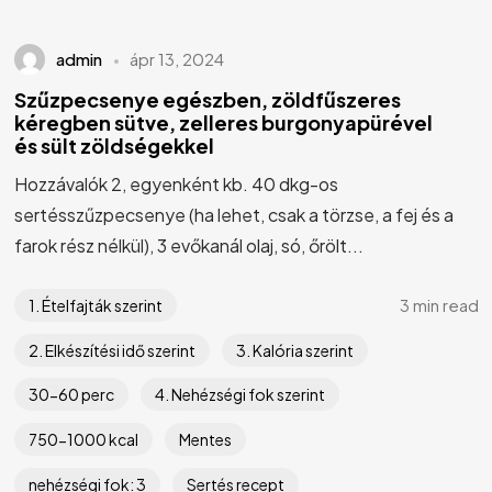
admin
ápr 13, 2024
Szűzpecsenye egészben, zöldfűszeres
kéregben sütve, zelleres burgonyapürével
és sült zöldségekkel
Hozzávalók 2, egyenként kb. 40 dkg-os
sertésszűzpecsenye (ha lehet, csak a törzse, a fej és a
farok rész nélkül), 3 evőkanál olaj, só, őrölt...
3 min read
1. Ételfajták szerint
2. Elkészítési idő szerint
3. Kalória szerint
30-60 perc
4. Nehézségi fok szerint
750-1000 kcal
Mentes
nehézségi fok: 3
Sertés recept