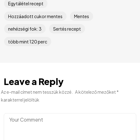
Egytálétel recept
Hozzáadott cukor mentes
Mentes
nehézségi fok: 3
Sertés recept
több mint 120 perc
Leave a Reply
Az e-mail címet nem tesszük közzé.
A kötelező mezőket
*
karakterrel jelöltük