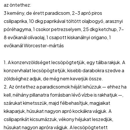
az öntethez:
3 kemény, de érett paradicsom, 2-3 apró piros
csilipaprika, 10 dkg paprikával töltött olajbogyó, arasznyi
póréhagyma, 1 csokor petrezselyem, 25 dkg ketchup, 7-
8 evőkanál olívaolaj, 1 csapott kiskanálnyi origano, 1
evőkanál Worcester-mártás
1. A konzervzöldséget lecsöpögtetjük, egy tálba rakjuk. A
konzervhalat lecsöpögtetjük, kisebb darabokra szedve a
zöldséghez adjuk, de még nem keverjük össze.
2. Az öntethez a paradicsomok héját lehúzzuk — ehhez ha
kell, néhány pillanatra forrásban lévő vízbe is rakhatjuk —,
szárukat kimetsszük, majd félbehasítjuk, magjaikat
kikaparjuk, húsukat nagyon apró kockákra vágjuk. A
csilipaprikát kicsumázzuk, vékony héjukat leszedjük,
húsukat nagyon apróra vágjuk. A lecsöpögtetett