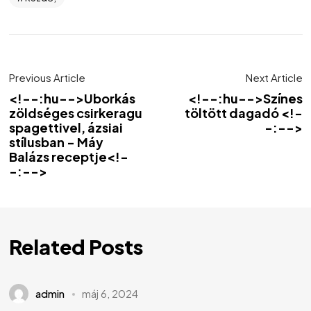
Previous Article
Next Article
<!--:hu-->Uborkás
<!--:hu-->Színes
zöldséges csirkeragu
töltött dagadó <!-
spagettivel, ázsiai
-:-->
stílusban - Máy
Balázs receptje<!-
-:-->
Related Posts
admin
máj 6, 2024