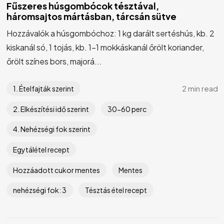
Fűszeres húsgombócok tésztával,
háromsajtos mártásban, tárcsán sütve
Hozzávalók a húsgombóchoz: 1 kg darált sertéshús, kb. 2
kiskanál só, 1 tojás, kb. 1-1 mokkáskanál őrölt koriander,
őrölt színes bors, majorá...
2 min read
1. Ételfajták szerint
2. Elkészítési idő szerint
30-60 perc
4. Nehézségi fok szerint
Egytálétel recept
Hozzáadott cukor mentes
Mentes
nehézségi fok: 3
Tésztás étel recept