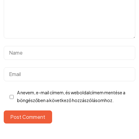
©2024 Hargitai György
A nevem, e-mail címem, és weboldalcímem mentése a
SimplePay fizetési tájékoztató
böngészőben a következő hozzászólásomhoz.
Cookie nyilatkozat
ÁSZF
Post Comment
Elállási nyilatkozat
Adatvédelmi tájékoztató
BeValid.hu