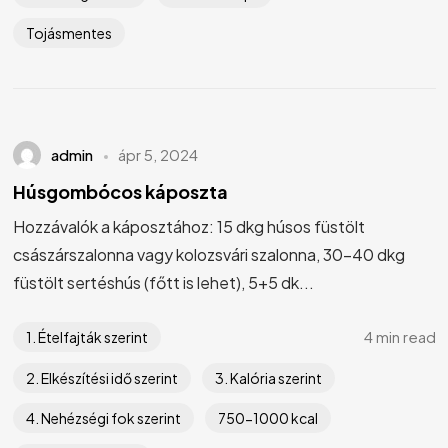
Tojásmentes
admin
ápr 5, 2024
Húsgombócos káposzta
Hozzávalók a káposztához: 15 dkg húsos füstölt
császárszalonna vagy kolozsvári szalonna, 30-40 dkg
füstölt sertéshús (főtt is lehet), 5+5 dk...
4 min read
1. Ételfajták szerint
2. Elkészítési idő szerint
3. Kalória szerint
4. Nehézségi fok szerint
750-1000 kcal