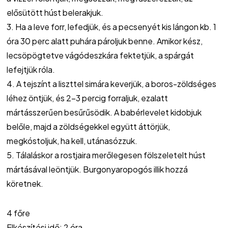
elősütött húst belerakjuk.
3. Ha a leve forr, lefedjük, és a pecsenyét kis lángon kb. 1
óra 30 perc alatt puhára pároljuk benne. Amikor kész,
lecsöpögtetve vágódeszkára fektetjük, a spárgát
lefejtjük róla.
4. A tejszínt a liszttel simára keverjük, a boros-zöldséges
léhez öntjük, és 2-3 percig forraljuk, ezalatt
mártásszerűen besűrűsödik. A babérlevelet kidobjuk
belőle, majd a zöldségekkel együtt áttörjük,
megkóstoljuk, ha kell, utánasózzuk.
5. Tálaláskor a rostjaira merőlegesen fölszeletelt húst
mártásával leöntjük. Burgonyaropogós illik hozzá
köretnek.
4 főre
Elkészítési idő: 2 óra