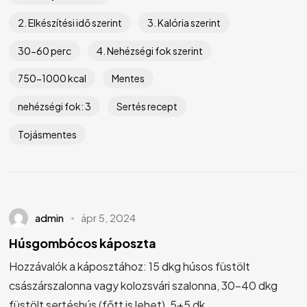
2. Elkészítési idő szerint
3. Kalória szerint
30-60 perc
4. Nehézségi fok szerint
750-1000 kcal
Mentes
nehézségi fok: 3
Sertés recept
Tojásmentes
admin
ápr 5, 2024
Húsgombócos káposzta
Hozzávalók a káposztához: 15 dkg húsos füstölt
császárszalonna vagy kolozsvári szalonna, 30-40 dkg
füstölt sertéshús (főtt is lehet), 5+5 dk...