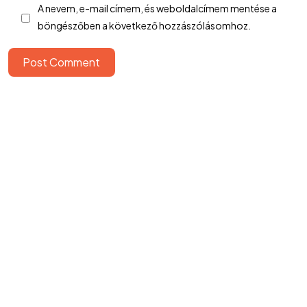
A nevem, e-mail címem, és weboldalcímem mentése a
SimplePay fizetési tájékoztató
böngészőben a következő hozzászólásomhoz.
Cookie nyilatkozat
ÁSZF
Elállási nyilatkozat
Post Comment
Adatvédelmi tájékoztató
BeValid.hu