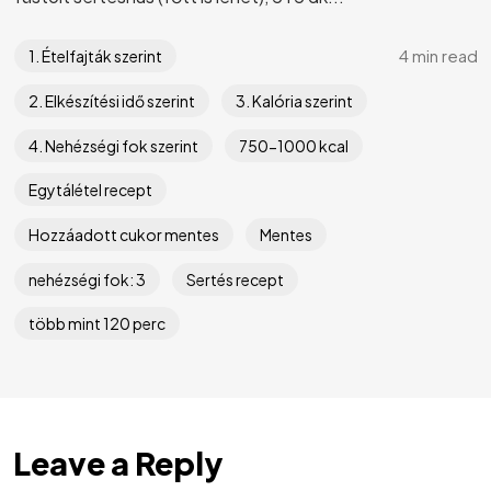
4 min read
1. Ételfajták szerint
2. Elkészítési idő szerint
3. Kalória szerint
4. Nehézségi fok szerint
750-1000 kcal
Egytálétel recept
Hozzáadott cukor mentes
Mentes
nehézségi fok: 3
Sertés recept
több mint 120 perc
Leave a Reply