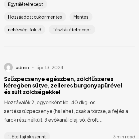
Egytálétel recept
Hozzáadott cukor mentes
Mentes
nehézségi fok: 3
Tésztás étel recept
admin
ápr 13, 2024
Szűzpecsenye egészben, zöldfűszeres
kéregben sütve, zelleres burgonyapürével
és sült zöldségekkel
Hozzávalók 2, egyenként kb. 40 dkg-os
sertésszűzpecsenye (ha lehet, csak a törzse, a fej és a
farok rész nélkül), 3 evőkanál olaj, só, őrölt...
3 min read
1. Ételfajták szerint