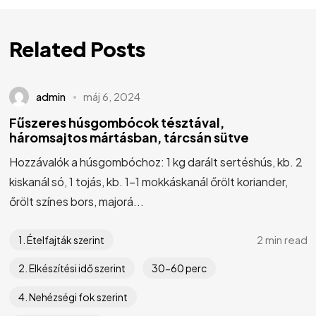
Related Posts
admin
máj 6, 2024
Fűszeres húsgombócok tésztával,
háromsajtos mártásban, tárcsán sütve
Hozzávalók a húsgombóchoz: 1 kg darált sertéshús, kb. 2
kiskanál só, 1 tojás, kb. 1-1 mokkáskanál őrölt koriander,
őrölt színes bors, majorá...
2 min read
1. Ételfajták szerint
2. Elkészítési idő szerint
30-60 perc
4. Nehézségi fok szerint