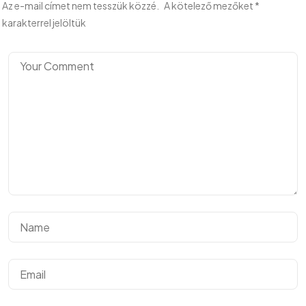
Az e-mail címet nem tesszük közzé.
A kötelező mezőket
*
karakterrel jelöltük
©2024 Hargitai György