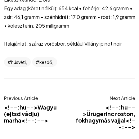
Egy adag (köret nélkül): 654 kcal • fehérje: 42,6 gramm •
zsír: 46,1 gramm • szénhidrát: 17,0 gramm • rost: 1,9 gramm
• koleszterin: 205 milligramm
Italajánlat: száraz vörösbor, például Villányi pinot noir
húsvéti,
kezdő,
Previous Article
Next Article
<!--:hu-->Wagyu
<!--:hu--
(ejtsd vádju)
>Ürügerinc roston,
marha<!--:-->
fokhagymás vajjal<!-
-:-->