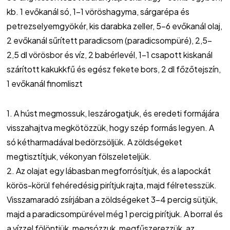
kb. 1 evőkanál só, 1-1 vöröshagyma, sárgarépa és
petrezselyemgyökér, kis darabka zeller, 5-6 evőkanál olaj,
2 evőkanál sűrített paradicsom (paradicsompüré), 2,5-
2,5 dl vörösbor és víz, 2 babérlevél, 1-1 csapott kiskanál
szárított kakukkfű és egész fekete bors, 2 dl főzőtejszín,
1 evőkanál finomliszt
1. A húst megmossuk, leszárogatjuk, és eredeti formájára
visszahajtva megkötözzük, hogy szép formás legyen. A
só kétharmadával bedörzsöljük. A zöldségeket
megtisztítjuk, vékonyan fölszeleteljük.
2. Az olajat egy lábasban megforrósítjuk, és a lapockát
körös-körül fehéredésig pirítjuk rajta, majd félretesszük.
Visszamaradó zsírjában a zöldségeket 3-4 percig sütjük,
majd a paradicsompürével még 1 percig pirítjuk. A borral és
a vízzel fölöntjük, megsózzuk, megfűszerezzük, az