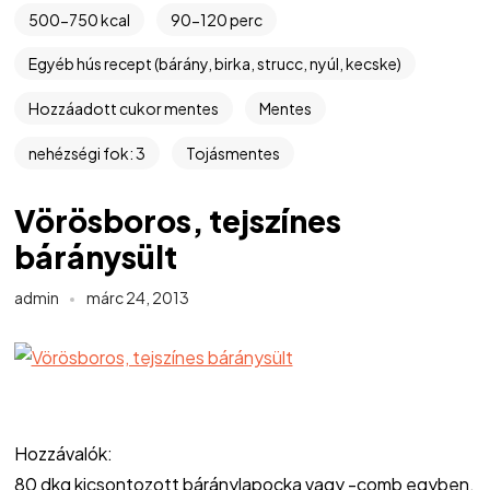
500-750 kcal
90-120 perc
Egyéb hús recept (bárány, birka, strucc, nyúl, kecske)
Hozzáadott cukor mentes
Mentes
nehézségi fok: 3
Tojásmentes
Vörösboros, tejszínes
báránysült
admin
márc 24, 2013
Hozzávalók:
80 dkg kicsontozott báránylapocka vagy -comb egyben,