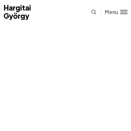
Hargitai
Hargitai
Menu
György
György